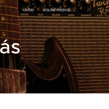
ÚVOD
VOLNÉ POZICE
nás