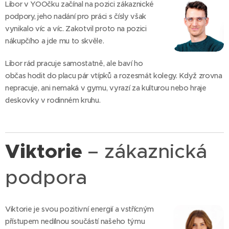
Libor v YOOčku začínal na pozici zákaznické
podpory, jeho nadání pro práci s čísly však
vynikalo víc a víc. Zakotvil proto na pozici
nákupčího a jde mu to skvěle.
Libor rád pracuje samostatně, ale baví ho
občas hodit do placu pár vtípků a rozesmát kolegy. Když zrovna
nepracuje, ani nemaká v gymu, vyrazí za kulturou nebo hraje
deskovky v rodinném kruhu.
Viktorie
– zákaznická
podpora
Viktorie je svou pozitivní energií a vstřícným
přístupem nedílnou součástí našeho týmu