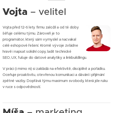
Vojta
– velitel
Vojta před 12-ti lety firmu založil a od té doby
šéfuje celému týmu. Zároveň je to
programátor, který sám vymyslel a nacvakal
celé eshopové řešení. Kromě vývoje zvládne
hravě i napsat solidní copy, ladit technické
SEO, UX, fušuje do datové analytiky a linkbuildlingu.
V práci (i mimo ni) si zakládá na efektivitě, disciplíně a pořádku.
Oceňuje proaktivitu, otevřenou komunikaci a dávání i přijímání
zpětné vazby. Dopřává týmu maximum svobody, která jde ruku
v ruce s odpovědností.
Míša
– marketing