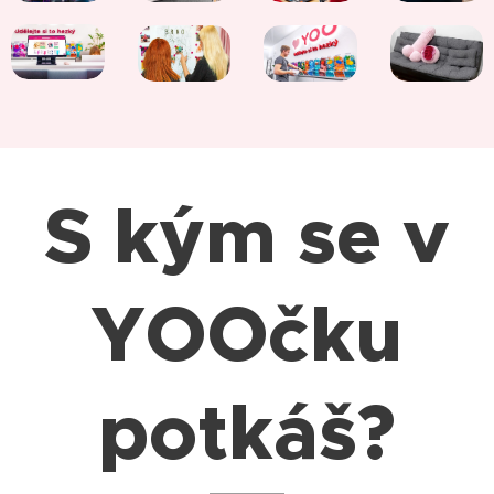
S kým se v
YOOčku
potkáš?