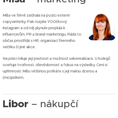
Míša ve firmě začínala na pozici externí
copywriterky. Pak rozjela YOOčkový
Instagram a od něj plynule proplula k
influencerům, PR a brand marketingu. Ráda to
občas prostřídá s HR, organizací firemního
večírku či jiné akce.
Na práci miluje její pestrost a možnost seberealizace. U kolegů
oceňuje tvořivost, cílevědomost a fokus na výsledky. Cení si
upřímnosti. Míšu většinou potkáte s její malou dcerou a
(mo)psíkem.
Libor
– nákupčí