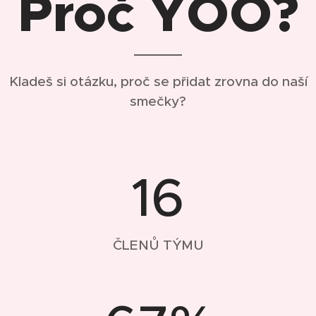
Proč YOO?
Kladeš si otázku, proč se přidat zrovna do naší
smečky?
16
ČLENŮ TÝMU