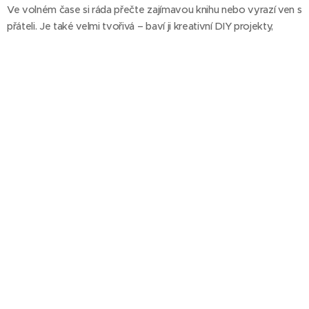
Ve volném čase si ráda přečte zajímavou knihu nebo vyrazí ven s
přáteli. Je také velmi tvořivá – baví ji kreativní DIY projekty,
vyrábění a zkoušení nových tvůrčích nápadů.
Eliška
– influencer
marketing a sociální
sítě
Eliška ve firmě začínala jako zákaznická
podpora. Její kreativita a chuť se neustále
rozvíjet ji ale dovedla až k sociálním sítím a
influencer marketingu. V práci oceňuje
pestrost, má vytříbený cit pro detail a hlavu
plnou nápadů. Záleží jí na tom, aby se její okolí cítilo dobře a své