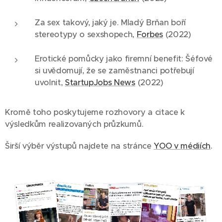
Za sex takový, jaký je. Mladý Brňan boří
stereotypy o sexshopech,
Forbes
(2022)
Erotické pomůcky jako firemní benefit: Šéfové
si uvědomují, že se zaměstnanci potřebují
uvolnit,
StartupJobs News
(2022)
Kromě toho poskytujeme rozhovory a citace k
výsledkům realizovaných průzkumů.
Širší výběr výstupů najdete na stránce
YOO v médiích
.